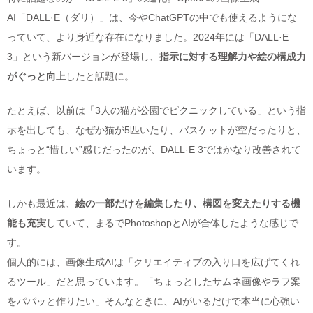
AI「DALL·E（ダリ）」は、今やChatGPTの中でも使えるようにな
っていて、より身近な存在になりました。2024年には「DALL·E
3」という新バージョンが登場し、
指示に対する理解力や絵の構成力
がぐっと向上
したと話題に。
たとえば、以前は「3人の猫が公園でピクニックしている」という指
示を出しても、なぜか猫が5匹いたり、バスケットが空だったりと、
ちょっと“惜しい”感じだったのが、DALL·E 3ではかなり改善されて
います。
しかも最近は、
絵の一部だけを編集したり、構図を変えたりする機
能も充実
していて、まるでPhotoshopとAIが合体したような感じで
す。
個人的には、画像生成AIは「クリエイティブの入り口を広げてくれ
るツール」だと思っています。「ちょっとしたサムネ画像やラフ案
をパパッと作りたい」そんなときに、AIがいるだけで本当に心強い