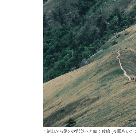
↑ 剣山から隣の次郎笈へと続く稜線 (今回歩いた