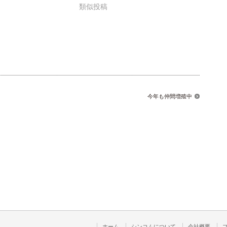
類似投稿
今年も仲間増殖中
ホーム
シンコムについて
会社概要