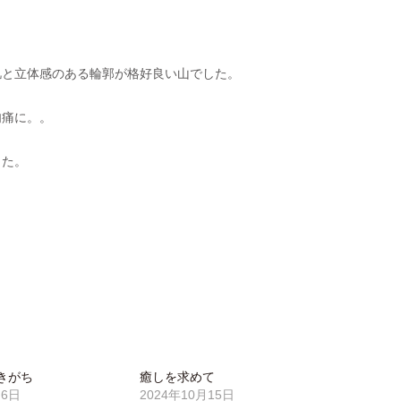
肌と立体感のある輪郭が格好良い山でした。
肉痛に。。
した。
きがち
癒しを求めて
月6日
2024年10月15日