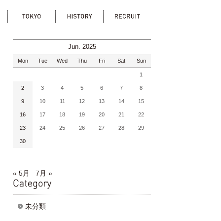
ka
tokyo
history
recruit
Jun. 2025
Mon
Tue
Wed
Thu
Fri
Sat
Sun
1
2
3
4
5
6
7
8
9
10
11
12
13
14
15
16
17
18
19
20
21
22
23
24
25
26
27
28
29
30
« 5月
7月 »
category
未分類