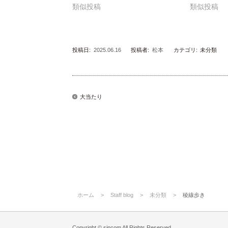
類似投稿
類似投稿
投稿日:
2025.06.16
投稿者:
松本
カテゴリ:
未分類
大当たり
ホーム
>
Staff blog
>
未分類
>
稜線歩き
Copyright © sincom All Rights Reserved.