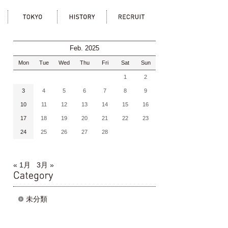
ka
tokyo
history
recruit
Feb. 2025
Mon
Tue
Wed
Thu
Fri
Sat
Sun
1
2
3
4
5
6
7
8
9
10
11
12
13
14
15
16
17
18
19
20
21
22
23
24
25
26
27
28
« 1月
3月 »
category
未分類