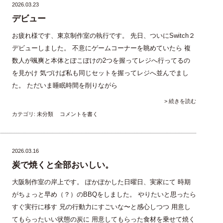
2026.03.23
デビュー
お疲れ様です、東京制作室の執行です。 先日、ついにSwitch２
デビューしました。 不意にゲームコーナーを眺めていたら 複
数人が颯爽と本体とぽこぽけの2つを握ってレジへ行ってるの
を見かけ 気づけば私も同じセットを握ってレジへ並んでまし
た。 ただいま睡眠時間を削りながら
> 続きを読む
カテゴリ:
未分類
コメントを書く
2026.03.16
炭で焼くと全部おいしい。
大阪制作室の岸上です。 ぽかぽかした日曜日、実家にて 時期
がちょっと早め（？）のBBQをしました。 やりたいと思ったら
すぐ実行に移す 兄の行動力にすごいな〜と感心しつつ 用意し
てもらったいい状態の炭に 用意してもらった食材を乗せて焼く