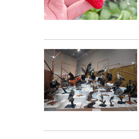
いちご狩り
「鳥」展