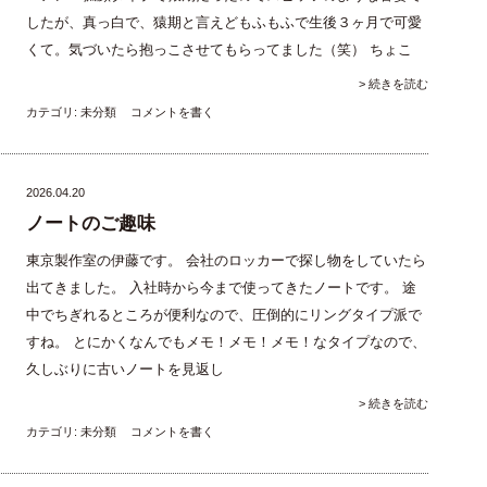
したが、真っ白で、猿期と言えどもふもふで生後３ヶ月で可愛
くて。気づいたら抱っこさせてもらってました（笑） ちょこ
> 続きを読む
カテゴリ:
未分類
コメントを書く
2026.04.20
ノートのご趣味
東京製作室の伊藤です。 会社のロッカーで探し物をしていたら
出てきました。 入社時から今まで使ってきたノートです。 途
中でちぎれるところが便利なので、圧倒的にリングタイプ派で
すね。 とにかくなんでもメモ！メモ！メモ！なタイプなので、
久しぶりに古いノートを見返し
> 続きを読む
カテゴリ:
未分類
コメントを書く