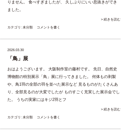
りません。 食べすぎましたが、 久しぶりにいい息抜きができ
ました。
> 続きを読む
カテゴリ:
未分類
コメントを書く
2026.03.30
「鳥」展
おはようございます。 大阪制作室の藤村です。 先日、自然史
博物館の特別展示「鳥」展に行ってきました。 何体もの剥製
や、鳥1羽の全部の羽を並べた展示など 見るものがたくさんあ
り、全部見るのが大変でしたが ものすごく充実した展示会でし
た。 うちの実家にはキジ2羽とフ
> 続きを読む
カテゴリ:
未分類
コメントを書く