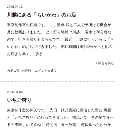
2026.04.13
川越にある「ちいかわ」のお店
東京制作室の柘植です。 ここ数年 娘と二人で出掛ける機会が
月に数回ありました。 よく行く場所は川越。 電車で20分程な
ので、行きも帰りも楽ちんです。 最近、川越に行った時は「ち
いかわ」のお店に行きました。 開店時間は9時30分からと他の
お店より早く、 ほぼ
> 続きを読む
カテゴリ:
未分類
コメントを書く
2026.04.06
いちご狩り
東京制作室の神矢です。 先日、娘と実家に帰省した際に 両親
と「いちご狩り」に行ってきました。 採れたて、その場で食べ
るの美味しいですね！ 時間内、食べ放題。 何個食べたか分か