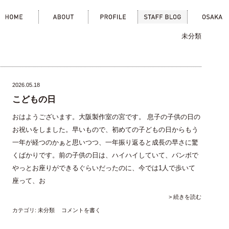
home
about
profile
staff blog
osa
未分類
2026.05.18
こどもの日
おはようございます。大阪製作室の宮です。 息子の子供の日の
お祝いをしました。早いもので、初めての子どもの日からもう
一年が経つのかぁと思いつつ、一年振り返ると成長の早さに驚
くばかりです。前の子供の日は、ハイハイしていて、バンボで
やっとお座りができるぐらいだったのに、今では1人で歩いて
座って、お
> 続きを読む
カテゴリ:
未分類
コメントを書く