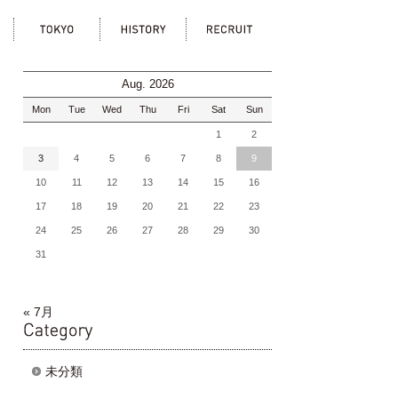
ka
tokyo
history
recruit
Aug. 2026
Mon
Tue
Wed
Thu
Fri
Sat
Sun
1
2
3
4
5
6
7
8
9
10
11
12
13
14
15
16
17
18
19
20
21
22
23
24
25
26
27
28
29
30
31
« 7月
category
未分類