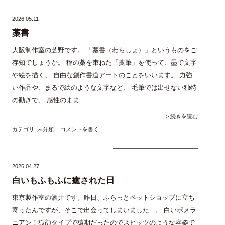
2026.05.11
藁書
大阪制作室の芝野です。 「藁書（わらしょ）」というものをご
存知でしょうか。 稲の藁を束ねた「藁筆」を使って、墨で文字
や絵を描く、 自由な創作書道アートのことをいいます。 力強
い作品や、まるで絵のような文字など、 毛筆では出せない独特
の動きで、 感性のまま
> 続きを読む
カテゴリ:
未分類
コメントを書く
2026.04.27
白いもふもふに癒された日
東京製作室の酒井です。昨日、ふらっとペットショップに立ち
寄ったんですが、そこで出会ってしまいました...。 白いポメラ
ニアン！狐顔タイプで猿期だったのでスピッツのような容姿で